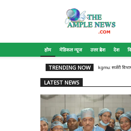
The
Ample
News
होम
मेडिकल न्यूज
उत्तर प्रदेश
देश
व
TRENDING NOW
kgmu: सर्जरी विभाग मे
SGPGI: सिजेरियन के 
LATEST NEWS