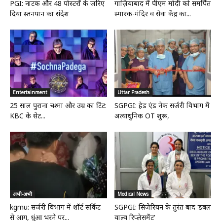
PGI: नाटक और 48 पोस्टरों के जरिए
गाज़ियाबाद में पीएम मोदी को समर्पित
दिया स्तनपान का संदेश
स्मारक-मंदिर व सेवा केंद्र का...
Entertainment
Uttar Pradesh
25 साल पुराना चश्मा और उम्र का टिंट:
SGPGI: हेड एंड नेक सर्जरी विभाग में
KBC के सेट...
अत्याधुनिक OT शुरू,
अभी-अभी
Medical News
kgmu: सर्जरी विभाग में शॉर्ट सर्किट
SGPGI: सिजेरियन के तुरंत बाद ‘डबल
से आग, धुंआ भरने पर...
वाल्व रिप्लेसमेंट’