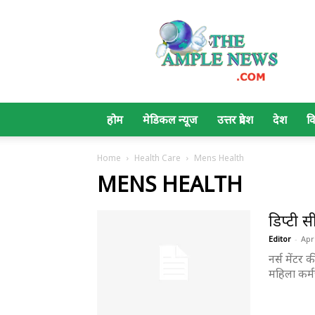
The
Ample
News
होम
मेडिकल न्यूज
उत्तर प्रदेश
देश
व
Home
Health Care
Mens Health
MENS HEALTH
डिप्टी 
Editor
-
Apri
नर्स मेंट
महिला कर्मच