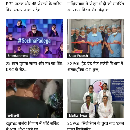
PGI: नाटक और 48 पोस्टरों के जरिए
गाज़ियाबाद में पीएम मोदी को समर्पित
दिया स्तनपान का संदेश
स्मारक-मंदिर व सेवा केंद्र का...
Entertainment
Uttar Pradesh
25 साल पुराना चश्मा और उम्र का टिंट:
SGPGI: हेड एंड नेक सर्जरी विभाग में
KBC के सेट...
अत्याधुनिक OT शुरू,
अभी-अभी
Medical News
kgmu: सर्जरी विभाग में शॉर्ट सर्किट
SGPGI: सिजेरियन के तुरंत बाद ‘डबल
से आग, धुंआ भरने पर...
वाल्व रिप्लेसमेंट’