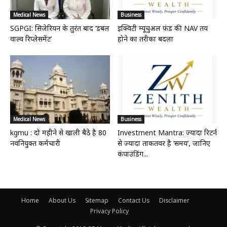
Medical News
Business
SGPGI: सिजेरियन के तुरंत बाद ‘डबल
इक्विटी म्यूचुअल फंड की NAV तय
वाल्व रिप्लेसमेंट’
होने का तरीका बदला
Medical News
Business
kgmu : दो महीने से खाली बैठे है 80
Investment Mantra: ज्यादा रिटर्न
नवनियुक्त कर्मचारी
से ज्यादा ताकतवर है ‘समय’, जानिए
कंपाउंडिंग...
Home
About Us
Sitemap
Contact Us
Disclaimer
Privacy Policy