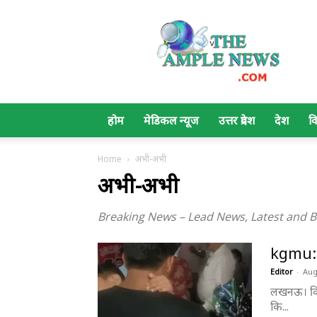
The
Ample
News
होम
मेडिकल न्यूज
उत्तर प्रदेश
देश
व
Home
अभी-अभी
अभी-अभी
Breaking News – Lead News, Latest and Breakin
kgmu: स
Editor
-
Aug
​लखनऊ। किं
कि...