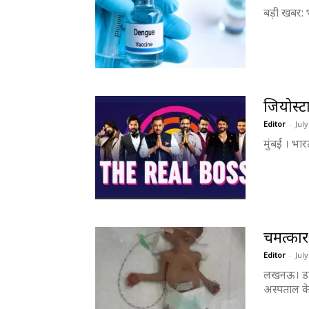
बड़ी खबर: भ
जियोस्ट
Editor
-
July
​मुंबई । भ
चमत्कार
Editor
-
July
​ लखनऊ। डाल
अस्पताल के 