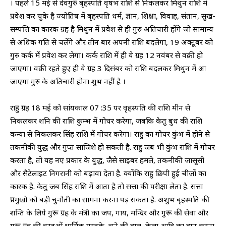
। पहले 15 मई से देवगुरु बृहस्पति वृषभ राशि से निकलकर मिथुन राशि में
प्रवेश कर चुके है ज्योतिष में बृहस्पति धर्म, ज्ञान, शिक्षा, विवाह, संतान, सुख-
सम्पत्ति का कारक ग्रह है मिथुन में प्रवेश से ही गुरु अतिचारी होंगे जो सामान्य
से अधिक गति से चलेंगे और तीन बार अपनी राशि बदलेगा, 19 अक्टूबर को
गुरु कर्क में प्रवेश कर लेगा। कर्क राशि में ही ये ग्रह 12 नवंबर से वक्री हो
जाएगा। वक्री रहते हुए ही ये ग्रह 3 दिसंबर को राशि बदलकर मिथुन में आ
जाएगा गुरु के अतिचारी होना शुभ नहीं है ।
राहु ग्रह 18 मई को सांयकाल 07 :35 पर वृहस्पति की राशि मीन से
निकलकर शनि की राशि कुम्भ में गोचर करेगा, जबकि केतु बुध की राशि
कन्या से निकलकर सिंह राशि में गोचर करेगा। राहु का गोचर कुंभ में होने से
तकनीकी युद्ध और गुप्त साजिशे हो सकती है. राहु जब भी कुंभ राशि में गोचर
करता है, तो यह नए प्रकार के युद्ध, जैसे साइबर हमले, तकनीकी जासूसी
और सैटेलाइट निगरानी को बढ़ावा देता है. क्योंकि राहु छिपी हुई चीजों का
कारक है. केतु जब सिंह राशि में आता है तो सत्ता की परीक्षा लेता है. सत्ता
प्रमुखो को बड़ी चुनौती का सामना करना पड़ सकता है. अशुभ बृहस्पति की
शन्ति के लिये गुरू ग्रह के मंत्रो का जप, गाय, मन्दिर और गुरू की सेवा और
गुरू ग्रह की वस्तुओं धार्मिक पुस्तके ,चने की दाल, केला आदि का दान करना