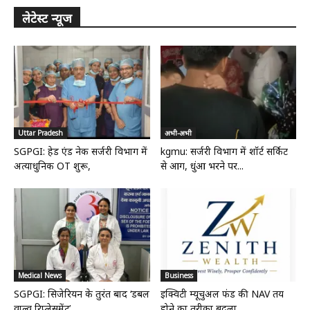
लेटेस्ट न्यूज
Uttar Pradesh
अभी-अभी
SGPGI: हेड एंड नेक सर्जरी विभाग में
kgmu: सर्जरी विभाग में शॉर्ट सर्किट
अत्याधुनिक OT शुरू,
से आग, धुंआ भरने पर...
Medical News
Business
SGPGI: सिजेरियन के तुरंत बाद ‘डबल
इक्विटी म्यूचुअल फंड की NAV तय
वाल्व रिप्लेसमेंट’
होने का तरीका बदला