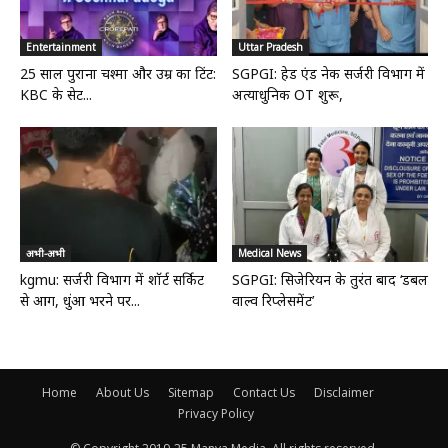
Entertainment
Uttar Pradesh
25 साल पुराना चश्मा और उम्र का टिंट:
SGPGI: हेड एंड नेक सर्जरी विभाग में
KBC के सेट...
अत्याधुनिक OT शुरू,
अभी-अभी
Medical News
kgmu: सर्जरी विभाग में शॉर्ट सर्किट
SGPGI: सिजेरियन के तुरंत बाद ‘डबल
से आग, धुंआ भरने पर...
वाल्व रिप्लेसमेंट’
Home
About Us
Sitemap
Contact Us
Disclaimer
Privacy Policy