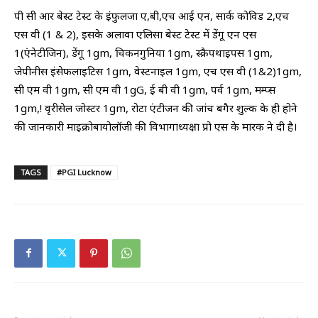
पी सी आर बेस्ट टेस्ट‌ के इंफुलजा ए,बी,एच आई एन, सार्क कोविड 2,एच
एस वी (1 & 2), इसके अलावा एलिसा बेस्ट टेस्ट में डेंगू एन‌ एस
1(एंनेटीजिन), डेंगू 1gm, चिकनगुनिया 1gm, स्क्रैपथाइपस 1gm,
जेपीनीस इंसेफलाइटिस 1gm, वेस्टनाइल 1gm, एच एस वी (1&2)1gm,
सी एम वी 1gm, सी एम वी 1gG, ई बी‌‌ वी 1gm, पर्व 1gm, मम्प्स
1gm,! वृरीसेल जोस्टर 1gm, रोटा एंटीजन की जांच बगैर शुल्क के ही होने
की जानकारी माइक्रोबायोलॉजी की विभागाध्यक्षा प्रो एस के मारक ने दी है।
TAGS
#PGI Lucknow