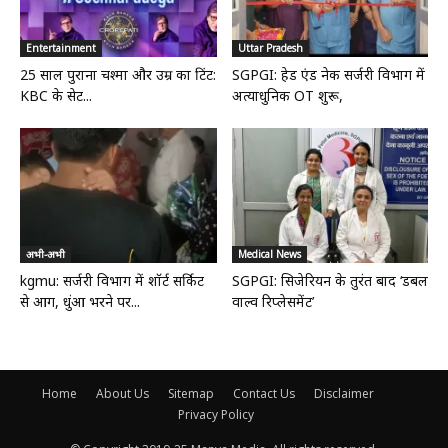
Entertainment
Uttar Pradesh
25 साल पुराना चश्मा और उम्र का टिंट:
SGPGI: हेड एंड नेक सर्जरी विभाग में
KBC के सेट...
अत्याधुनिक OT शुरू,
अभी-अभी
Medical News
kgmu: सर्जरी विभाग में शॉर्ट सर्किट
SGPGI: सिजेरियन के तुरंत बाद ‘डबल
से आग, धुंआ भरने पर...
वाल्व रिप्लेसमेंट’
Home
About Us
Sitemap
Contact Us
Disclaimer
Privacy Policy