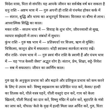
विदेश यात्रा, पिता से संपत्ति। यह आपके जीवन का सर्वश्रेष्ठ वर्ष बन सकता है
धनु राशि – अष्टम भाव में — गुरु अपनी ही राशि से पंचमेश होकर कर्क में
— संतान, बुद्धि और भाग्य का अभूतपूर्व विकास। विरासत या बीमा से लाभ।
आध्यात्मिक सिद्धि का काल।
मकर राशि – सप्तम भाव में — विवाह के शुभ योग, जीवनसाथी से सुख,
व्यापार साझेदारी में लाभ। संबंधों में सुधार।
कुंभ राशि – गुरु षष्ठ भाव में — प्रतिस्पर्धा पर विजय, ऋण से मुक्ति।
चिकित्सा, कानून क्षेत्र में सफलता। थोड़ी स्वास्थ्य सतर्कता बनाए रखें।
मीन राशि- पंचम भाव में — गुरु स्वयं मीन राशि के स्वामी हैं और पंचम भाव
में — यह “गज केसरी जैसा” अद्भुत योग है। संतान, प्रेम, शिक्षा, सट्टे-निवेश
— सब में सफलता। जीवन का स्वर्णिम काल।
गुरु ग्रह के अनुकूल प्रभाव को और बढ़ाने और प्रतिकूल प्रभाव को कम करने
के लिए ये उपाय करें- विष्णु सहस्रनाम का प्रतिदिन पाठ करें, केसर/ हल्दी
का तिलक करे, पीले वस्त्र पहनें, पीली वस्तुएं दान करें, गाय को केला
खिलाये, पीली मिठाई का दान करें, विष्णु मंदिर में दर्शन करें, बृहपति के मंत्रो
का जाप करे, पीपल/ केले के वृक्ष में हल्दी मिला जल अर्पित करें, गुरु, पिता