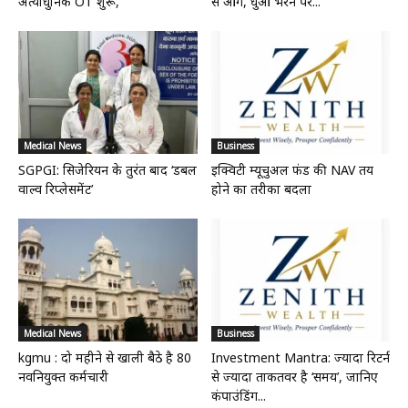
अत्याधुनिक OT शुरू,
से आग, धुंआ भरने पर...
Medical News
Business
SGPGI: सिजेरियन के तुरंत बाद ‘डबल
इक्विटी म्यूचुअल फंड की NAV तय
वाल्व रिप्लेसमेंट’
होने का तरीका बदला
Medical News
Business
kgmu : दो महीने से खाली बैठे है 80
Investment Mantra: ज्यादा रिटर्न
नवनियुक्त कर्मचारी
से ज्यादा ताकतवर है ‘समय’, जानिए
कंपाउंडिंग...