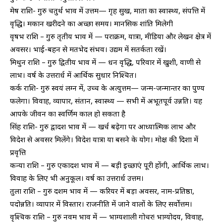
मेष राशि- गुरु चतुर्थ भाव में उत्तम— गृह सुख, माता का स्वास्थ्य, संपत्ति में
वृद्धि। मकान खरीदने का अच्छा समय। मानसिक शांति मिलेगी
वृषभ राशि – गुरु तृतीय भाव में — पराक्रम, यात्रा, मीडिया और लेखन क्षेत्र में
अवसर। भाई-बहन से मतभेद संभव। उद्यम में सतर्कता रखें।
मिथुन राशि – गुरु द्वितीय भाव में — धन वृद्धि, परिवार में खुशी, वाणी से
लाभ। वर्ष के उत्तरार्ध में आर्थिक सुधार निश्चित।
कर्क राशि- गुरु स्वयं लग्न में, उच्च के अत्युत्तम— जन्म-जन्मान्तर का पुण्य
फलेगा। विवाह, व्यापार, संतान, स्वास्थ्य — सभी में अभूतपूर्व उन्नति। यह
आपके जीवन का स्वर्णिम काल हो सकता है
सिंह राशि- गुरु द्वादश भाव में — खर्च बढ़ेगा पर आध्यात्मिक लाभ और
विदेश से अवसर मिलेंगे। विदेश यात्रा या बसने के योग। मोक्ष की दिशा में
प्रवृत्ति
कन्या राशि – गुरु एकादश भाव में — बड़ी इच्छाएं पूरी होंगी, आर्थिक लाभ।
विवाह के लिए भी अनुकूल। वर्ष का उत्तरार्ध उत्तम।
तुला राशि – गुरु दशम भाव में — करियर में बड़ा अवसर, नाम-प्रतिष्ठा,
पदोन्नति। व्यापार में विस्तार। राजनीति में जाने वालों के लिए सर्वोत्तम।
वृश्चिक राशि – गुरु नवम भाव में — भाग्यशाली गोचर! भाग्योदय, विवाह,