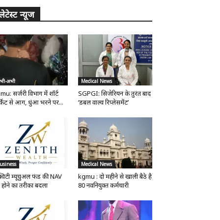
लेटेस्ट न्यूज
भी-अभी
Medical News
mu: सर्जरी विभाग में शॉर्ट
SGPGI: सिजेरियन के तुरंत बाद
्किट से आग, धुंआ भरने पर...
‘डबल वाल्व रिप्लेसमेंट’
usiness
Medical News
्विटी म्यूचुअल फंड की NAV
kgmu : दो महीने से खाली बैठे है
 होने का तरीका बदला
80 नवनियुक्त कर्मचारी