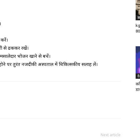
M
।
kg
80
करें।
पी से ढककर रखें।
मसालेदार भोजन खाने से बचें।
ोने पर तुरंत नजदीकी अस्पताल में चिकित्सकीय सलाह लें।
E
कर
डा
Next article