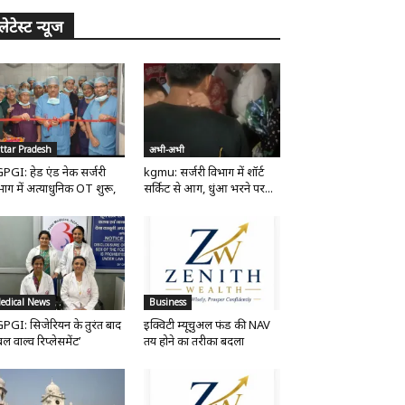
लेटेस्ट न्यूज
ttar Pradesh
अभी-अभी
PGI: हेड एंड नेक सर्जरी
kgmu: सर्जरी विभाग में शॉर्ट
भाग में अत्याधुनिक OT शुरू,
सर्किट से आग, धुंआ भरने पर...
edical News
Business
PGI: सिजेरियन के तुरंत बाद
इक्विटी म्यूचुअल फंड की NAV
ल वाल्व रिप्लेसमेंट’
तय होने का तरीका बदला