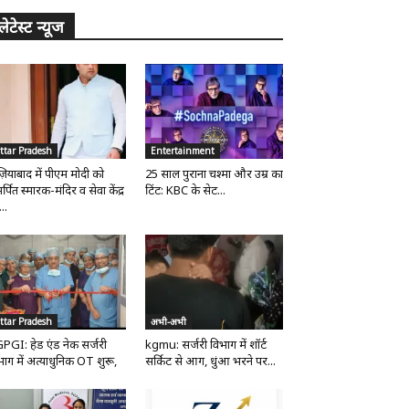
लेटेस्ट न्यूज
ttar Pradesh
Entertainment
ज़ियाबाद में पीएम मोदी को
25 साल पुराना चश्मा और उम्र का
्पित स्मारक-मंदिर व सेवा केंद्र
टिंट: KBC के सेट...
..
ttar Pradesh
अभी-अभी
PGI: हेड एंड नेक सर्जरी
kgmu: सर्जरी विभाग में शॉर्ट
भाग में अत्याधुनिक OT शुरू,
सर्किट से आग, धुंआ भरने पर...