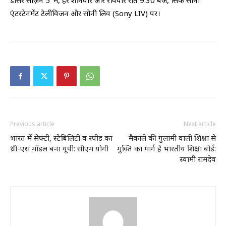
डांसर सीज़न 5’ में, हर शनिवार और रविवार रात 9:30 बजे, सिर्फ सोनी
एंटरटेनमेंट टेलीविजन और सोनी लिव (Sony LIV) पर।
Previous article
Next article
भारत में सेफ्टी, स्टेबिलिटी व स्पीड का
मैकाले की गुलामी वाली शिक्षा से
थ्री-एस मॉडल बना यूपी: सीएम योगी
मुक्ति का मार्ग है भारतीय शिक्षा बोर्ड:
स्वामी रामदेव