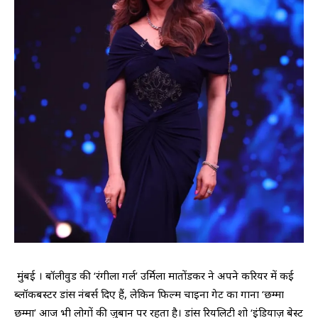
​ मुंबई । बॉलीवुड की ‘रंगीला गर्ल’ उर्मिला मातोंडकर ने अपने करियर में कई
ब्लॉकबस्टर डांस नंबर्स दिए हैं, लेकिन फिल्म चाइना गेट का गाना ‘छम्मा
छम्मा’ आज भी लोगों की जुबान पर रहता है। डांस रियलिटी शो ‘इंडियाज़ बेस्ट