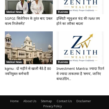
Medical News
Business
SGPGI: सिजेरियन के तुरंत बाद ‘डबल
इक्विटी म्यूचुअल फंड की NAV तय
वाल्व रिप्लेसमेंट’
होने का तरीका बदला
Medical News
Business
kgmu : दो महीने से खाली बैठे है 80
Investment Mantra: ज्यादा रिटर्न
नवनियुक्त कर्मचारी
से ज्यादा ताकतवर है ‘समय’, जानिए
कंपाउंडिंग...
Home
About Us
Sitemap
Contact Us
Disclaimer
Privacy Policy