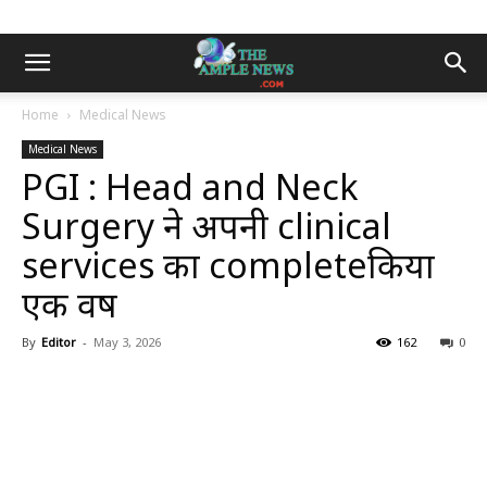
Home
Medical News
Medical News
PGI : Head and Neck
Surgery ने अपनी clinical
services का completeकिया
एक वर्ष
By
Editor
-
May 3, 2026
162
0