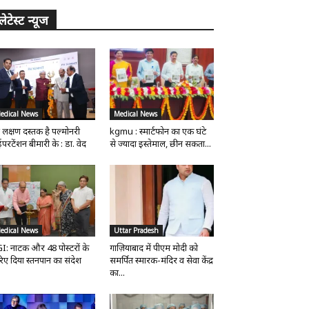
लेटेस्ट न्यूज
edical News
Medical News
 लक्षण दस्तक है पल्मोनरी
kgmu : स्मार्टफोन का एक घंटे
परटेंशन बीमारी के : डा. वेद
से ज्यादा इस्तेमाल, छीन सकता...
edical News
Uttar Pradesh
I: नाटक और 48 पोस्टरों के
गाज़ियाबाद में पीएम मोदी को
िए दिया स्तनपान का संदेश
समर्पित स्मारक-मंदिर व सेवा केंद्र
का...