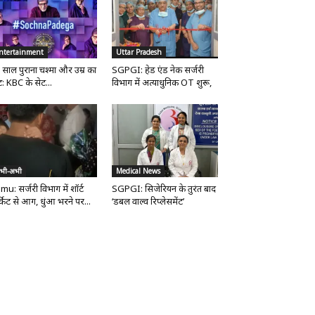
ntertainment
Uttar Pradesh
 साल पुराना चश्मा और उम्र का
SGPGI: हेड एंड नेक सर्जरी
ट: KBC के सेट...
विभाग में अत्याधुनिक OT शुरू,
भी-अभी
Medical News
mu: सर्जरी विभाग में शॉर्ट
SGPGI: सिजेरियन के तुरंत बाद
्किट से आग, धुंआ भरने पर...
‘डबल वाल्व रिप्लेसमेंट’