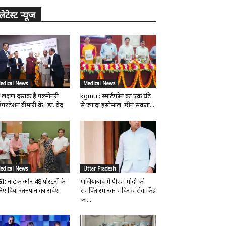
लेटेस्ट न्यूज
edical News
Medical News
 लक्षण दस्तक है पल्मोनरी
kgmu : स्मार्टफोन का एक घंटे
परटेंशन बीमारी के : डा. वेद
से ज्यादा इस्तेमाल, छीन सकता...
edical News
Uttar Pradesh
I: नाटक और 48 पोस्टरों के
गाज़ियाबाद में पीएम मोदी को
िए दिया स्तनपान का संदेश
समर्पित स्मारक-मंदिर व सेवा केंद्र
का...