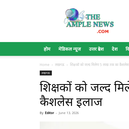
The
Ample
News
होम
मेडिकल न्यूज
उत्तर प्रदेश
देश
व
Home
लखनऊ
शिक्षकों को जल्द मिलेगा 5 लाख तक का कैशले
लखनऊ
शिक्षकों को जल्द म
कैशलेस इलाज
By
Editor
-
June 13, 2026