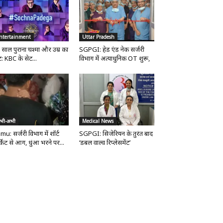
ntertainment
Uttar Pradesh
 साल पुराना चश्मा और उम्र का
SGPGI: हेड एंड नेक सर्जरी
ट: KBC के सेट...
विभाग में अत्याधुनिक OT शुरू,
भी-अभी
Medical News
mu: सर्जरी विभाग में शॉर्ट
SGPGI: सिजेरियन के तुरंत बाद
्किट से आग, धुंआ भरने पर...
‘डबल वाल्व रिप्लेसमेंट’