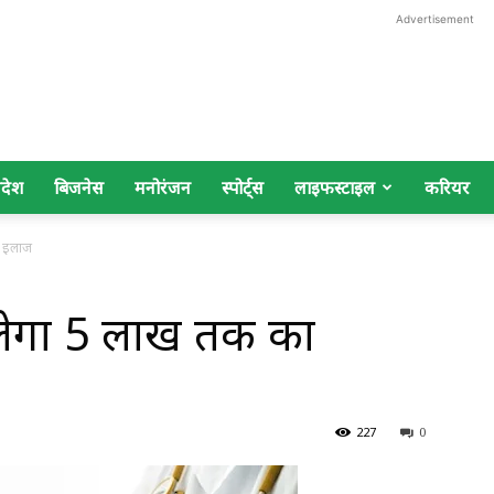
Advertisement
िदेश
बिजनेस
मनोरंजन
स्पोर्ट्स
लाइफस्टाइल
करियर
स इलाज
िलेगा 5 लाख तक का
227
0