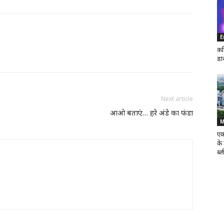
E
कर
डा
Next article
आओ बताएं… हरे अंडे का फंडा
M
एक
के
ब्ल