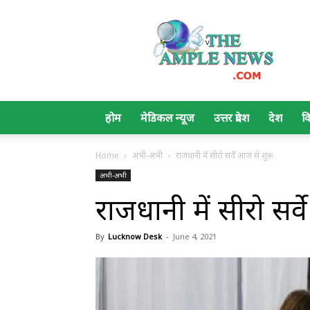
The
Ample
News
होम
मेडिकल न्यूज
उत्तर प्रदेश
देश
व
Home
अभी-अभी
राजधानी में सीरो सर्वे आज से शुरू
अभी-अभी
राजधानी में सीरो सर्
By
Lucknow Desk
-
June 4, 2021