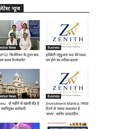
लेटेस्ट न्यूज
edical News
Business
PGI: सिजेरियन के तुरंत बाद
इक्विटी म्यूचुअल फंड की NAV
ल वाल्व रिप्लेसमेंट’
तय होने का तरीका बदला
edical News
Business
mu : दो महीने से खाली बैठे है
Investment Mantra: ज्यादा
 नवनियुक्त कर्मचारी
रिटर्न से ज्यादा ताकतवर है
‘समय’, जानिए कंपाउंडिंग...