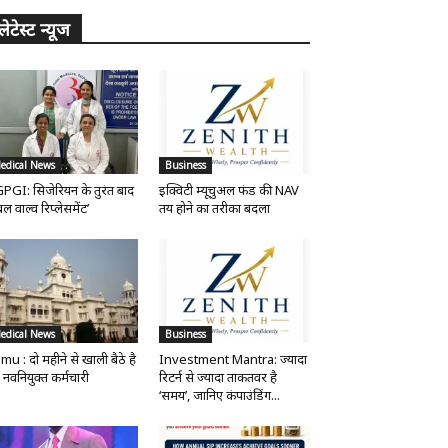
लेटेस्ट न्यूज
edical News
Business
PGI: सिजेरियन के तुरंत बाद
इक्विटी म्यूचुअल फंड की NAV
ल वाल्व रिप्लेसमेंट’
तय होने का तरीका बदला
edical News
Business
mu : दो महीने से खाली बैठे है
Investment Mantra: ज्यादा
 नवनियुक्त कर्मचारी
रिटर्न से ज्यादा ताकतवर है
‘समय’, जानिए कंपाउंडिंग...