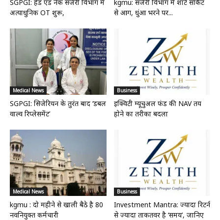
SGPGI: हेड एंड नेक सर्जरी विभाग में
kgmu: सर्जरी विभाग में शॉर्ट सर्किट
अत्याधुनिक OT शुरू,
से आग, धुंआ भरने पर...
Medical News
Business
SGPGI: सिजेरियन के तुरंत बाद ‘डबल
इक्विटी म्यूचुअल फंड की NAV तय
वाल्व रिप्लेसमेंट’
होने का तरीका बदला
Medical News
Business
kgmu : दो महीने से खाली बैठे है 80
Investment Mantra: ज्यादा रिटर्न
नवनियुक्त कर्मचारी
से ज्यादा ताकतवर है ‘समय’, जानिए