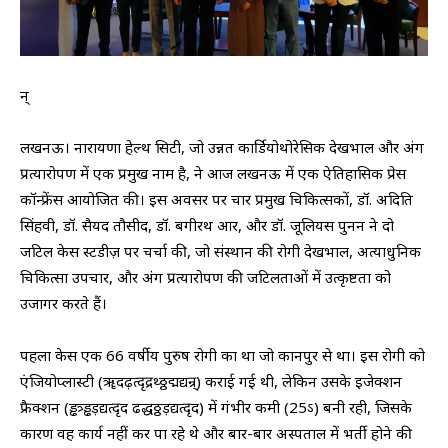
न्
लखनऊ। नारायणा हेल्थ सिटी, जो उन्नत कार्डियोथोरेसिक देखभाल और अंग
प्रत्यारोपण में एक प्रमुख नाम है, ने आज लखनऊ में एक ऐतिहासिक प्रेस
कॉन्फ्रेंस आयोजित की। इस अवसर पर चार प्रमुख चिकित्सकों, डॉ. अदिति
सिंहवी, डॉ. सैयद तौसीद, डॉ. बगीरथ आर, और डॉ. जूलियस पुनन ने दो
जटिल केस स्टडीज़ पर चर्चा की, जो संस्थान की रोगी देखभाल, अत्याधुनिक
चिकित्सा उपचार, और अंग प्रत्यारोपण की जटिलताओं में उत्कृष्टता को
उजागर करते हैं।
पहला केस एक 66 वर्षीय पुरुष रोगी का था जो कानपुर से था। इस रोगी को
एंजियोप्लास्टी (ॠदढ़त्दृद्रथ्ठ्ठद्मद्यन्र्) कराई गई थी, लेकिन उसके इजेक्शन
फ्रैक्शन (ड्ढत्र्ड्ढड़द्यत्दृद ढद्धठ्ठड़द्यत्दृद) में गंभीर कमी (25ऽ) बनी रही, जिसके
कारण वह कार्य नहीं कर पा रहे थे और बार-बार अस्पताल में भर्ती होने की