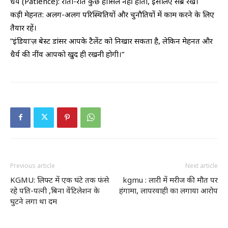
​धैर्य (Patience): रातों-रात कुछ हासिल नहीं होता, इसलिए सब्र रखें।
​कड़ी मेहनत: अलग-अलग परिस्थितियों और चुनौतियों में काम करने के लिए
तैयार रहें।
​”इंडिया’ज़ बेस्ट डांसर आपके टैलेंट को निखार सकता है, लेकिन मेहनत और
धैर्य की नींव आपको खुद ही रखनी होगी।”
Previous article
Next article
KGMU: लिफ्ट में एक घंटे तक फंसे
kgmu : लारी में मरीज की मौत पर
रहे पति-पत्नी ,बिना वेंटिलेशन के
हंगामा, लापरवाही का लगाया आरोप
घुटने लगा था दम