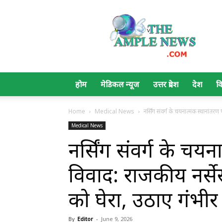
The
Ample
News
होम
मेडिकल न्यूज
उत्तर प्रदेश
देश
व
Home
Medical News
नर्सिंग संवर्ग के चयनात्मक स्थानांतरण 
Medical News
नर्सिंग संवर्ग के चय
विवाद: राजकीय नर्सेस
को घेरा, उठाए गंभी
By
Editor
-
June 9, 2026