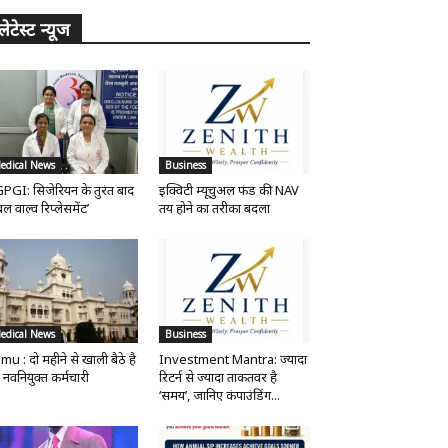
लेटेस्ट न्यूज
edical News
Business
PGI: सिजेरियन के तुरंत बाद
इक्विटी म्यूचुअल फंड की NAV
ल वाल्व रिप्लेसमेंट’
तय होने का तरीका बदला
edical News
Business
mu : दो महीने से खाली बैठे है
Investment Mantra: ज्यादा
 नवनियुक्त कर्मचारी
रिटर्न से ज्यादा ताकतवर है
‘समय’, जानिए कंपाउंडिंग...