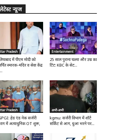
लेटेस्ट न्यूज
ttar Pradesh
Entertainment
ज़ियाबाद में पीएम मोदी को
25 साल पुराना चश्मा और उम्र का
्पित स्मारक-मंदिर व सेवा केंद्र
टिंट: KBC के सेट...
..
ttar Pradesh
अभी-अभी
PGI: हेड एंड नेक सर्जरी
kgmu: सर्जरी विभाग में शॉर्ट
भाग में अत्याधुनिक OT शुरू,
सर्किट से आग, धुंआ भरने पर...