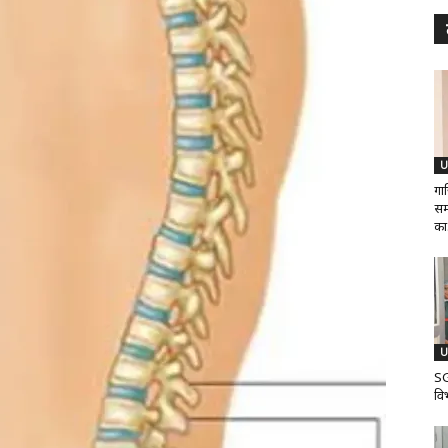
U
गा
समर
का.
U
SG
वि