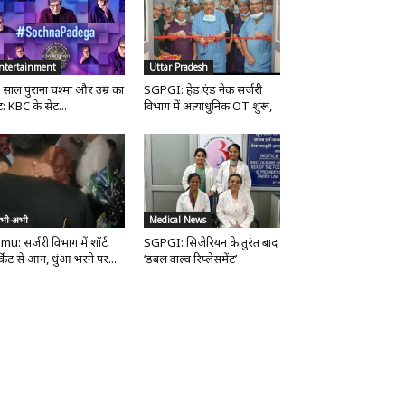
ntertainment
Uttar Pradesh
 साल पुराना चश्मा और उम्र का
SGPGI: हेड एंड नेक सर्जरी
ट: KBC के सेट...
विभाग में अत्याधुनिक OT शुरू,
भी-अभी
Medical News
mu: सर्जरी विभाग में शॉर्ट
SGPGI: सिजेरियन के तुरंत बाद
्किट से आग, धुंआ भरने पर...
‘डबल वाल्व रिप्लेसमेंट’