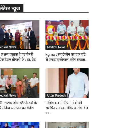
लेटेस्ट न्यूज
edical News
Medical News
 लक्षण दस्तक है पल्मोनरी
kgmu : स्मार्टफोन का एक घंटे
परटेंशन बीमारी के : डा. वेद
से ज्यादा इस्तेमाल, छीन सकता...
edical News
Uttar Pradesh
I: नाटक और 48 पोस्टरों के
गाज़ियाबाद में पीएम मोदी को
िए दिया स्तनपान का संदेश
समर्पित स्मारक-मंदिर व सेवा केंद्र
का...