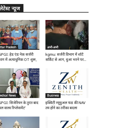
लेटेस्ट न्यूज
ttar Pradesh
अभी-अभी
PGI: हेड एंड नेक सर्जरी
kgmu: सर्जरी विभाग में शॉर्ट
भाग में अत्याधुनिक OT शुरू,
सर्किट से आग, धुंआ भरने पर...
edical News
Business
PGI: सिजेरियन के तुरंत बाद
इक्विटी म्यूचुअल फंड की NAV
ल वाल्व रिप्लेसमेंट’
तय होने का तरीका बदला