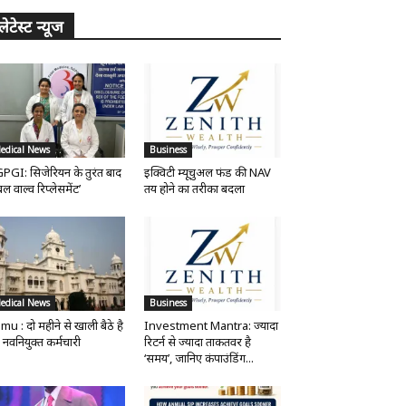
लेटेस्ट न्यूज
edical News
Business
PGI: सिजेरियन के तुरंत बाद
इक्विटी म्यूचुअल फंड की NAV
ल वाल्व रिप्लेसमेंट’
तय होने का तरीका बदला
edical News
Business
mu : दो महीने से खाली बैठे है
Investment Mantra: ज्यादा
 नवनियुक्त कर्मचारी
रिटर्न से ज्यादा ताकतवर है
‘समय’, जानिए कंपाउंडिंग...