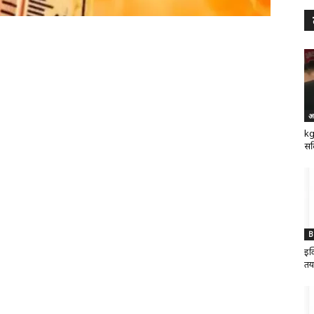
अ
kg
सर
B
इक
तय