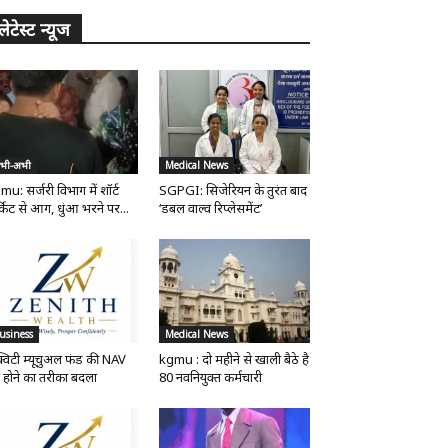
लेटेस्ट न्यूज
भी-अभी
Medical News
mu: सर्जरी विभाग में शॉर्ट
SGPGI: सिजेरियन के तुरंत बाद
्किट से आग, धुंआ भरने पर...
‘डबल वाल्व रिप्लेसमेंट’
usiness
Medical News
्विटी म्यूचुअल फंड की NAV
kgmu : दो महीने से खाली बैठे है
 होने का तरीका बदला
80 नवनियुक्त कर्मचारी