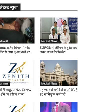
लेटेस्ट न्यूज
भी-अभी
Medical News
mu: सर्जरी विभाग में शॉर्ट
SGPGI: सिजेरियन के तुरंत बाद
्किट से आग, धुंआ भरने पर...
‘डबल वाल्व रिप्लेसमेंट’
usiness
Medical News
्विटी म्यूचुअल फंड की NAV
kgmu : दो महीने से खाली बैठे है
 होने का तरीका बदला
80 नवनियुक्त कर्मचारी