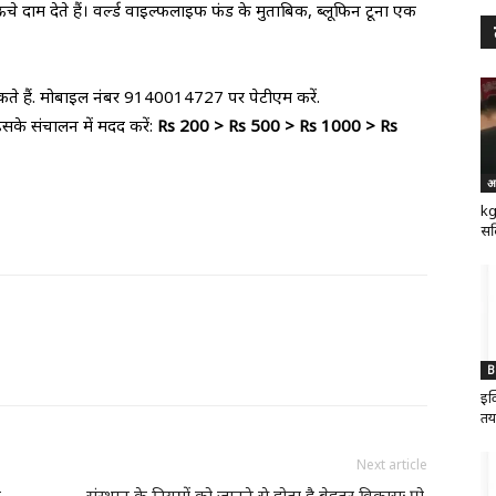
े दाम देते हैं। वर्ल्ड वाइल्फलाइफ फंड के मुताबिक, ब्लूफिन टूना एक
े हैं. मोबाइल नंबर 9140014727 पर पेटीएम करें.
सके संचालन में मदद करें:
Rs 200 > Rs 500 > Rs 1000 > Rs
अ
kg
सर
B
इक
तय
Next article
ा
संस्थान के नियमों को जानने से होता है बेहतर विकासः प्रो.