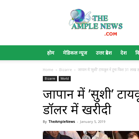
The
Ample
News
होम
मेडिकल न्यूज
उत्तर प्रदेश
देश
व
Home
Bizarre
जापान में ’सुशी’ टायकून ने टूना फिश 31 लाख ड
Bizarre
World
जापान में ’सुशी’ टा
डॉलर में खरीदी
By
TheAmpleNews
-
January 5, 2019