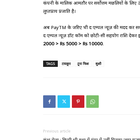
कंपनी के मालिक आमतौर पर सर्वोत्तम मछलियों के लिए ऊंच
लुप्तप्राय प्रजाति है।
अब PayTM के जरिए भी द एम्पल न्यूज़ की मदद कर सकत
द एम्पल न्यूज़ डॉट कॉम को छोटी-सी सहयोग राशि देकर इ
2000 > Rs 5000 > Rs 10000
.
TAGS
टायकून
टूना फिश
सुशी
Previous article
कुंभ मेला : किसी भी दशा में गंगा में नहीं गिराया जाए गन्द