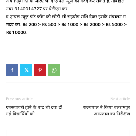
अब PayTM के जरिए भी द एम्पल न्यूज़ की मदद कर सकते हैं. मोबाइल
नंबर 9140014727 पर पेटीएम करें.
द एम्पल न्यूज़ डॉट कॉम को छोटी-सी सहयोग राशि देकर इसके संचालन में
मदद करें:
Rs 200 > Rs 500 > Rs 1000 > Rs 2000 > Rs 5000 >
Rs 10000
.
Previous article
Next article
एक्सपायरी होने के बाद भी दवा दी
राज्यपाल ने किया बलरामपुर
गई विद्यार्थियों को
अस्पताल का निरीक्षण