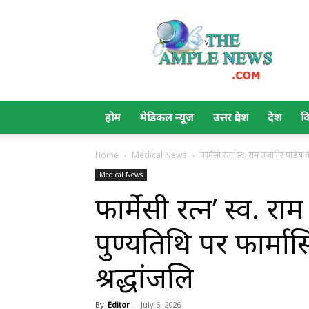
The
Ample
News
होम
मेडिकल न्यूज
उत्तर प्रदेश
देश
व
Home
Medical News
फार्मेसी रत्न’ स्व. राम उजागिर पांडेय क
Medical News
फार्मेसी रत्न’ स्व. र
पुण्यतिथि पर फार्मास
श्रद्धांजलि
By
Editor
-
July 6, 2026