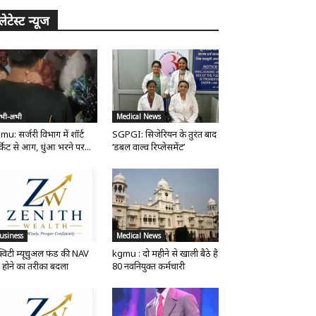
लेटेस्ट न्यूज
भी-अभी
Medical News
mu: सर्जरी विभाग में शॉर्ट
SGPGI: सिजेरियन के तुरंत बाद
्किट से आग, धुंआ भरने पर...
‘डबल वाल्व रिप्लेसमेंट’
usiness
Medical News
्विटी म्यूचुअल फंड की NAV
kgmu : दो महीने से खाली बैठे है
 होने का तरीका बदला
80 नवनियुक्त कर्मचारी