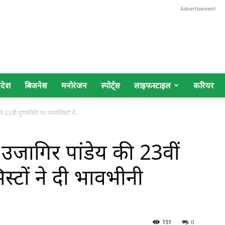
Advertisement
िदेश
बिजनेस
मनोरंजन
स्पोर्ट्स
लाइफस्टाइल
करियर
ी 23वीं पुण्यतिथि पर फार्मासिस्टों ने...
ाम उजागिर पांडेय की 23वीं
िस्टों ने दी भावभीनी
151
0