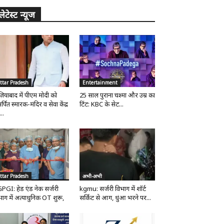
लेटेस्ट न्यूज
ttar Pradesh
Entertainment
ज़ियाबाद में पीएम मोदी को
25 साल पुराना चश्मा और उम्र का
्पित स्मारक-मंदिर व सेवा केंद्र
टिंट: KBC के सेट...
..
ttar Pradesh
अभी-अभी
PGI: हेड एंड नेक सर्जरी
kgmu: सर्जरी विभाग में शॉर्ट
भाग में अत्याधुनिक OT शुरू,
सर्किट से आग, धुंआ भरने पर...