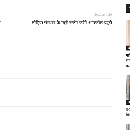
Next article
न
लोहिया संस्थान के न्यूरो सर्जन करेंगे ऑनकॉल ड्यूटी
U
गा
समर
का.
U
SG
वि