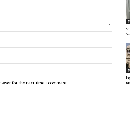
M
SG
‘डब
M
kg
rowser for the next time I comment.
80