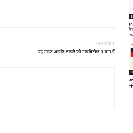
B
In
रिट
‘सम
Next article
यह डाइट आपके लाडले को डायबिटीक न बना दें
B
अग
खुद