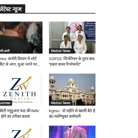
लेटेस्ट न्यूज
भी-अभी
Medical News
mu: सर्जरी विभाग में शॉर्ट
SGPGI: सिजेरियन के तुरंत बाद
्किट से आग, धुंआ भरने पर...
‘डबल वाल्व रिप्लेसमेंट’
usiness
Medical News
्विटी म्यूचुअल फंड की NAV
kgmu : दो महीने से खाली बैठे है
 होने का तरीका बदला
80 नवनियुक्त कर्मचारी