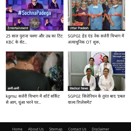
Entertainment
Uttar Pradesh
25 साल पुराना चश्मा और उम्र का टिंट:
SGPGI: हेड एंड नेक सर्जरी विभाग में
KBC के सेट...
अत्याधुनिक OT शुरू,
अभी-अभी
Medical News
kgmu: सर्जरी विभाग में शॉर्ट सर्किट
SGPGI: सिजेरियन के तुरंत बाद ‘डबल
से आग, धुंआ भरने पर...
वाल्व रिप्लेसमेंट’
Home
About Us
Sitemap
Contact Us
Disclaimer