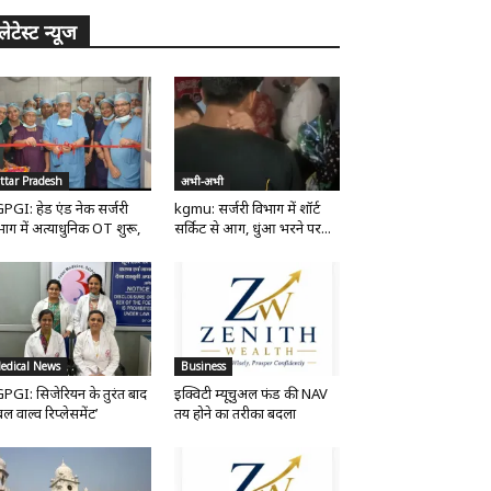
लेटेस्ट न्यूज
ttar Pradesh
अभी-अभी
PGI: हेड एंड नेक सर्जरी
kgmu: सर्जरी विभाग में शॉर्ट
भाग में अत्याधुनिक OT शुरू,
सर्किट से आग, धुंआ भरने पर...
edical News
Business
PGI: सिजेरियन के तुरंत बाद
इक्विटी म्यूचुअल फंड की NAV
ल वाल्व रिप्लेसमेंट’
तय होने का तरीका बदला