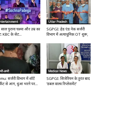
ntertainment
Uttar Pradesh
 साल पुराना चश्मा और उम्र का
SGPGI: हेड एंड नेक सर्जरी
ट: KBC के सेट...
विभाग में अत्याधुनिक OT शुरू,
भी-अभी
Medical News
mu: सर्जरी विभाग में शॉर्ट
SGPGI: सिजेरियन के तुरंत बाद
्किट से आग, धुंआ भरने पर...
‘डबल वाल्व रिप्लेसमेंट’