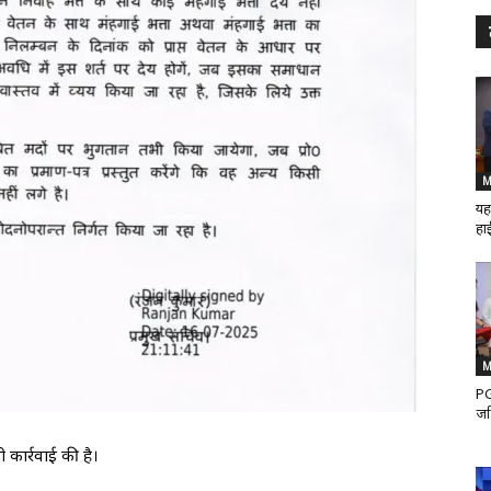
M
यह
हाई
M
PG
जर
 कार्रवाई की है।