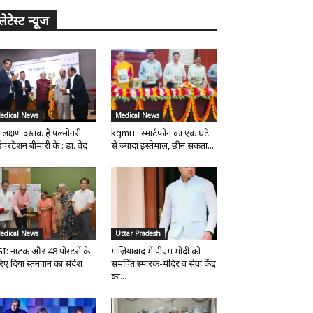
लेटेस्ट न्यूज
edical News
Medical News
 लक्षण दस्तक है पल्मोनरी
kgmu : स्मार्टफोन का एक घंटे
परटेंशन बीमारी के : डा. वेद
से ज्यादा इस्तेमाल, छीन सकता...
edical News
Uttar Pradesh
I: नाटक और 48 पोस्टरों के
गाज़ियाबाद में पीएम मोदी को
िए दिया स्तनपान का संदेश
समर्पित स्मारक-मंदिर व सेवा केंद्र
का...