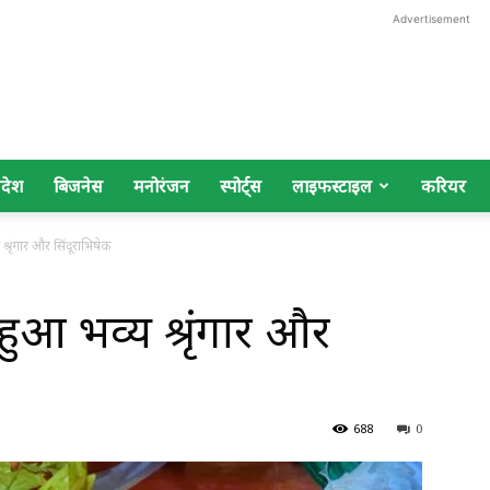
Advertisement
िदेश
बिजनेस
मनोरंजन
स्पोर्ट्स
लाइफस्टाइल
करियर
रृंगार और सिंदूराभिषेक
आ भव्य श्रृंगार और
688
0