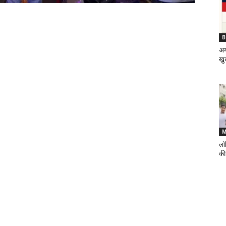
B
अग
खुद
M
लोह
की 