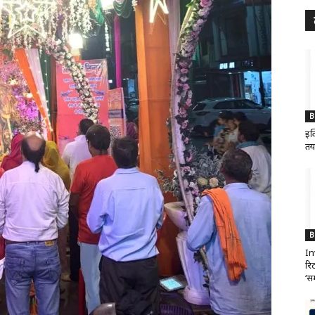
B
इक
तय
B
In
रिट
‘सम