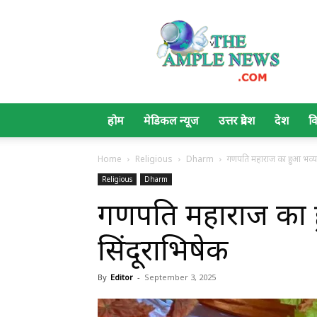
The
Ample
News
होम
मेडिकल न्यूज
उत्तर प्रदेश
देश
व
Home
Religious
Dharm
गणपति महाराज का हुआ भव्य श्
Religious
Dharm
गणपति महाराज का हु
सिंदूराभिषेक
By
Editor
-
September 3, 2025