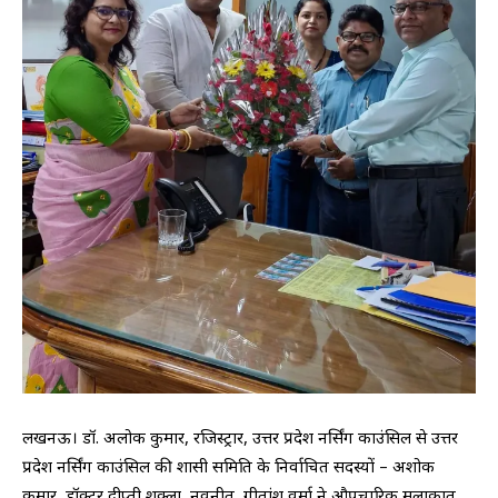
लखनऊ। डॉ. अलोक कुमार, रजिस्ट्रार, उत्तर प्रदेश नर्सिंग काउंसिल से उत्तर
प्रदेश नर्सिंग काउंसिल की शासी समिति के निर्वाचित सदस्यों – अशोक
कुमार, डॉक्टर दीप्ती शुक्ला, नवनीत, गीतांशु वर्मा ने औपचारिक मुलाकात