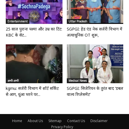
Entertainment
Uttar Pradesh
25 साल पुराना चश्मा और उम्र का टिंट:
SGPGI: हेड एंड नेक सर्जरी विभाग में
KBC के सेट...
अत्याधुनिक OT शुरू,
अभी-अभी
Medical News
kgmu: सर्जरी विभाग में शॉर्ट सर्किट
SGPGI: सिजेरियन के तुरंत बाद ‘डबल
से आग, धुंआ भरने पर...
वाल्व रिप्लेसमेंट’
Home
About Us
Sitemap
Contact Us
Disclaimer
Privacy Policy