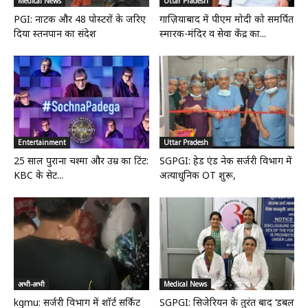
Medical News
Uttar Pradesh
PGI: नाटक और 48 पोस्टरों के जरिए
गाज़ियाबाद में पीएम मोदी को समर्पित
दिया स्तनपान का संदेश
स्मारक-मंदिर व सेवा केंद्र का...
Entertainment
Uttar Pradesh
25 साल पुराना चश्मा और उम्र का टिंट:
SGPGI: हेड एंड नेक सर्जरी विभाग में
KBC के सेट...
अत्याधुनिक OT शुरू,
अभी-अभी
Medical News
kgmu: सर्जरी विभाग में शॉर्ट सर्किट
SGPGI: सिजेरियन के तुरंत बाद ‘डबल