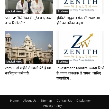
Medical News
Business
SGPGI: सिजेरियन के तुरंत बाद ‘डबल
इक्विटी म्यूचुअल फंड की NAV तय
वाल्व रिप्लेसमेंट’
होने का तरीका बदला
Medical News
Business
kgmu : दो महीने से खाली बैठे है 80
Investment Mantra: ज्यादा रिटर्न
नवनियुक्त कर्मचारी
से ज्यादा ताकतवर है ‘समय’, जानिए
कंपाउंडिंग...
Home
About Us
Sitemap
Contact Us
Disclaimer
Privacy Policy