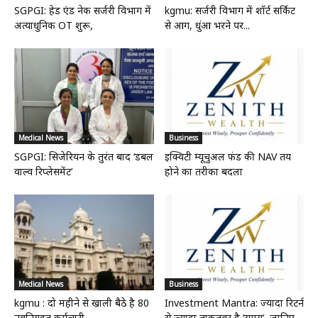
SGPGI: हेड एंड नेक सर्जरी विभाग में
kgmu: सर्जरी विभाग में शॉर्ट सर्किट
अत्याधुनिक OT शुरू,
से आग, धुंआ भरने पर...
Medical News
Business
SGPGI: सिजेरियन के तुरंत बाद ‘डबल
इक्विटी म्यूचुअल फंड की NAV तय
वाल्व रिप्लेसमेंट’
होने का तरीका बदला
Medical News
Business
kgmu : दो महीने से खाली बैठे है 80
Investment Mantra: ज्यादा रिटर्न
नवनियुक्त कर्मचारी
से ज्यादा ताकतवर है ‘समय’, जानिए