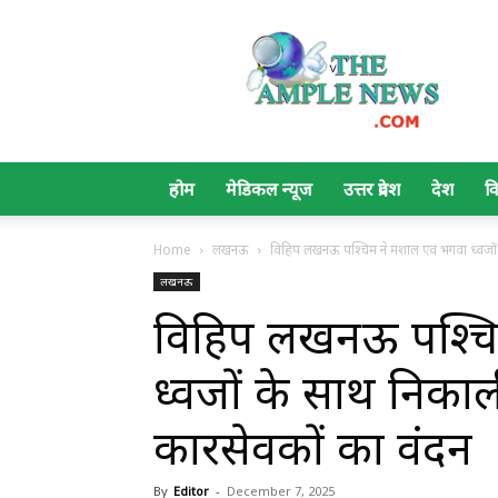
The
Ample
News
होम
मेडिकल न्यूज
उत्तर प्रदेश
देश
व
Home
लखनऊ
विहिप लखनऊ पश्चिम ने मशाल एवं भगवा ध्वजों
लखनऊ
विहिप लखनऊ पश्चि
ध्वजों के साथ निकाल
कारसेवकों का वंदन
By
Editor
-
December 7, 2025