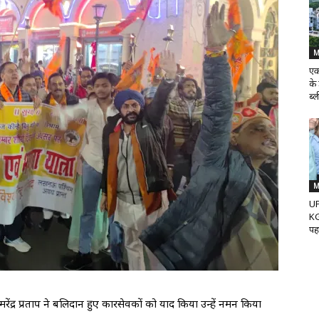
M
एक
के
ब्ल
M
UP
KG
पह
ेंद्र प्रताप ने बलिदान हुए कारसेवकों को याद किया उन्हें नमन किया