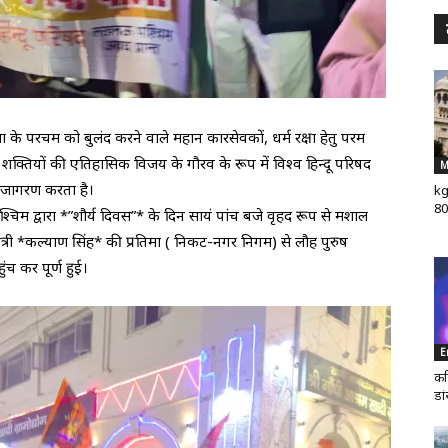
ा के परचम को बुलंद करने वाले महान कारसेवकों, धर्म रक्षा हेतु परम
ादी शक्तियों की एतिहासिक विजय के गौरव के रूप में विश्व हिन्दू परिषद
M
ा जागरण करता है।
kg
80
चिम द्वारा *”शौर्य दिवस”* के दिन सायं पांच बजे वृहद रूप से मशाल
मंत्री *कल्याण सिंह* की प्रतिमा ( निकट-नगर निगम) से लौह पुरुष
च कर पूर्ण हुई।
E
कर
डा