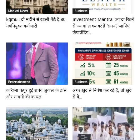
Medical News
Business
kgmu : दो महीने से खाली बैठे है 80
Investment Mantra: ज्यादा रिटर्न
नवनियुक्त कर्मचारी
से ज्यादा ताकतवर है ‘समय’, जानिए
कंपाउंडिंग...
Entertainment
Business
करिश्मा कपूर हुईं राघव जुयाल के डांस
अगर खुद से निवेश कर रहे हैं, तो खुद
और सादगी की कायल
से ये...