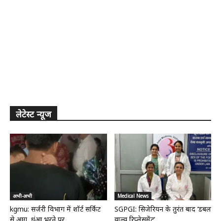
लेटेस्ट न्यूज
अभी-अभी
Medical News
kgmu: सर्जरी विभाग में शॉर्ट सर्किट
SGPGI: सिजेरियन के तुरंत बाद ‘डबल
से आग, धुंआ भरने पर...
वाल्व रिप्लेसमेंट’