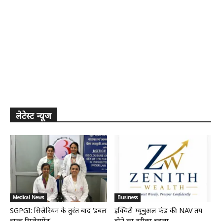
लेटेस्ट न्यूज
Medical News
Business
SGPGI: सिजेरियन के तुरंत बाद ‘डबल
इक्विटी म्यूचुअल फंड की NAV तय
वाल्व रिप्लेसमेंट’
होने का तरीका बदला