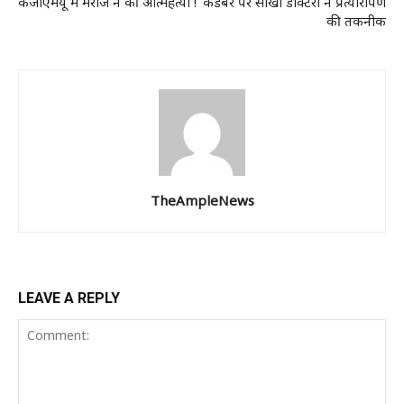
केजीएमयू में मरीज ने की आत्महत्या !
कैडेबर पर सीखी डाक्टरों ने प्रत्यारोपण
की तकनीक
TheAmpleNews
LEAVE A REPLY