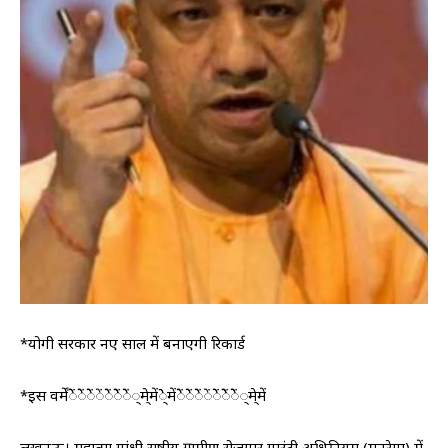
*योगी सरकार नए साल में बनाएगी रिकार्ड
*इस वर्मेंेेंेेंेेंेंेेंेेेंेें्मे्मेंेे्मेंेेंेेंेेंेंेेंेेेंेें्मे्में
लखनऊ। महात्मा गांधी राष्ट्रीय ग्रामीण रोजगार गारंटी अधिनियम (मनरेगा) में