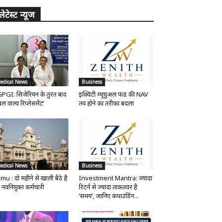
लेटेस्ट न्यूज
edical News
Business
PGI: सिजेरियन के तुरंत बाद
इक्विटी म्यूचुअल फंड की NAV
ल वाल्व रिप्लेसमेंट’
तय होने का तरीका बदला
edical News
Business
mu : दो महीने से खाली बैठे है
Investment Mantra: ज्यादा
 नवनियुक्त कर्मचारी
रिटर्न से ज्यादा ताकतवर है
‘समय’, जानिए कंपाउंडिंग...